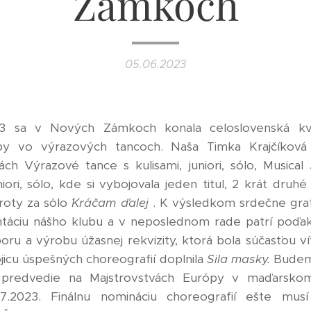
Zámkoch
05.06.2023
23 sa v Nových Zámkoch konala celoslovenská kval
py vo výrazových tancoch. Naša Timka Krajčíková
h Výrazové tance s kulisami, juniori, sólo, Musical J
ori, sólo, kde si vybojovala jeden titul, 2 krát druh
oty za sólo ´
Kráčam ďalej
. K výsledkom srdečne gra
táciu nášho klubu a v neposlednom rade patrí poďak
oru a výrobu úžasnej rekvizity, ktorá bola súčasťou v
ojicu úspešných choreografií doplnila
Sila masky.
Budeme
 predvedie na Majstrovstvách Európy v maďarskom
07.2023. Finálnu nomináciu choreografií ešte mus