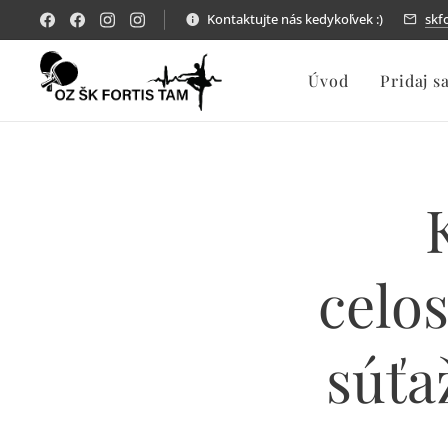
Kontaktujte nás kedykoľvek :)
skf
Úvod
Pridaj s
celos
súťa