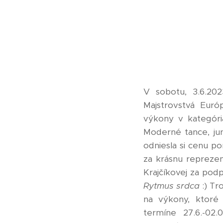
V sobotu, 3.6.20
Majstrovstvá Euró
výkony v kategóriác
Moderné tance, juni
odniesla si cenu por
za krásnu reprezen
Krajčíkovej za podp
Rytmus srdca
:) Tr
na výkony, ktoré
termíne 27.6.-02.