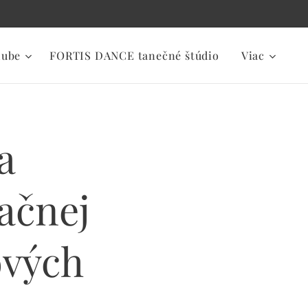
lube
FORTIS DANCE tanečné štúdio
Viac
a
kačnej
ových