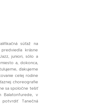
ifikačná súťaž na
 predviedla krásne
azz, juniori, sólo a
é miesto a, dokonca,
tulujeme, ďakujeme
ovanie celej rodine
íťaznej choreografie
 sa spoločne tešiť
 Balatonfurede, v
í potvrdiť Tanečná