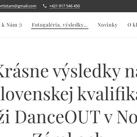
ortistam@gmail.com
+421 917 546 450
a k Nám :)
Fotogaléria, výsledky...
Novinky
O k
Krásne výsledky n
lovenskej kvalifi
ži DanceOUT v N