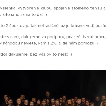
yšlienka, vytvorenie klubu, spojenie stolného tenisu a
reto sme sa na to dali :)
to 2 športov je tak netradičné, až je krásne, veď, posúď
te s nami, ďakujeme za podporu, priazeň, tvrdú prácu, 
k náhodou neviete, kam s 2%, aj tie nám pomôžu :)
rdca ďakujeme, bez Vás by to nešlo :)