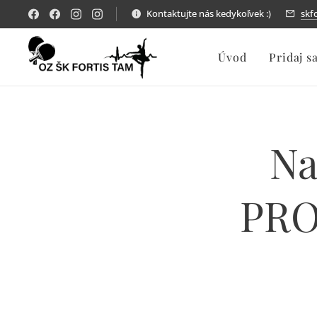
Kontaktujte nás kedykoľvek :)
skf
Úvod
Pridaj s
Na
PRO