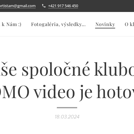
ortistam@gmail.com
+421 917 546 450
a k Nám :)
Fotogaléria, výsledky...
Novinky
O k
še spoločné klub
MO video je hotov
18.03.2024