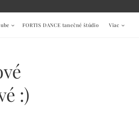
lube
FORTIS DANCE tanečné štúdio
Viac
ové
é :)