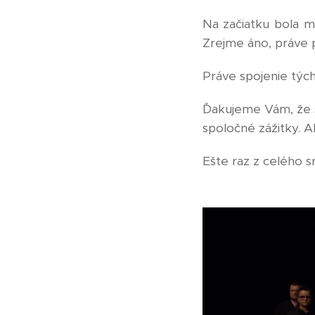
Na začiatku bola m
Zrejme áno, práve p
Práve spojenie tých
Ďakujeme Vám, že s
spoločné zážitky. A
Ešte raz z celého s