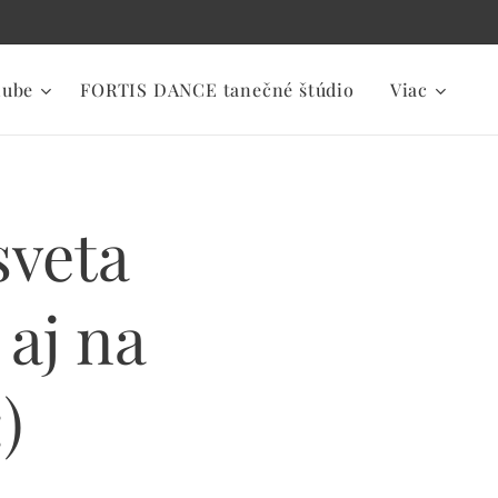
lube
FORTIS DANCE tanečné štúdio
Viac
sveta
 aj na
)