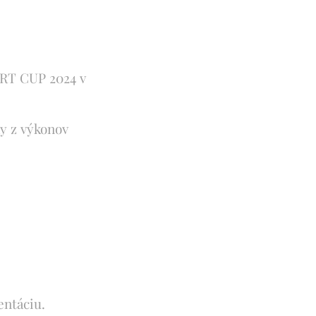
BRT CUP 2024 v
ky z výkonov
entáciu.