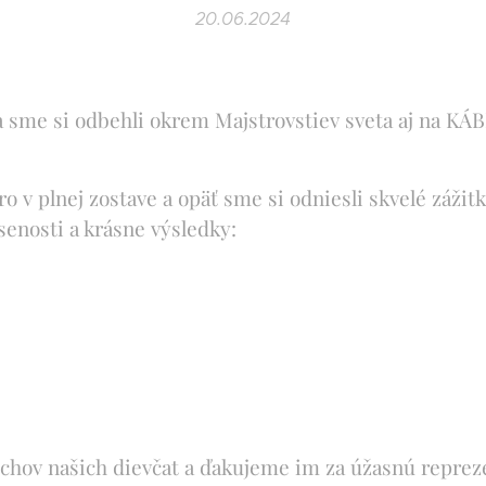
20.06.2024
a sme si odbehli okrem Majstrovstiev sveta aj na KÁ
o v plnej zostave a opäť sme si odniesli skvelé zážit
senosti a krásne výsledky:
chov našich dievčat a ďakujeme im za úžasnú reprez