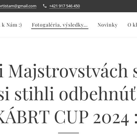
ortistam@gmail.com
+421 917 546 450
a k Nám :)
Fotogaléria, výsledky...
Novinky
O k
i Majstrovstvách 
i stihli odbehnúť
KÁBRT CUP 2024 :