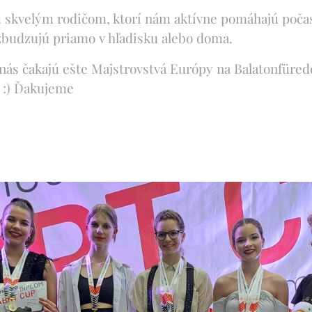
skvelým rodičom, ktorí nám aktívne pomáhajú počas 
zbudzujú priamo v hľadisku alebo doma.
ás čakajú ešte Majstrovstvá Európy na Balatonfüred
e :) Ďakujeme