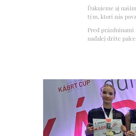
Ďakujeme aj našim 
tým, ktorí nás pov
Pred prázdninami n
naďalej držte palc