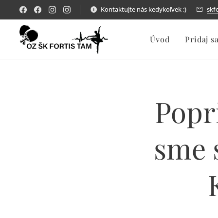
Kontaktujte nás kedykoľvek :)
skf
Úvod
Pridaj s
Popr
sme s