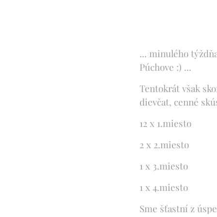
... minulého týždň
Púchove :) ...
Tentokrát však skor
dievčat, cenné skú
12 x 1.miesto
2 x 2.miesto
1 x 3.miesto
1 x 4.miesto
Sme šťastní z úspe