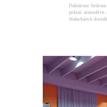
Ďakujeme hráčom z
peknú atmosféru 
Malackám k dosia