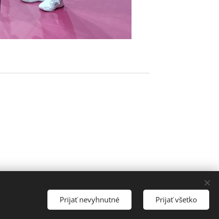
Prijať nevyhnutné
Prijať všetko