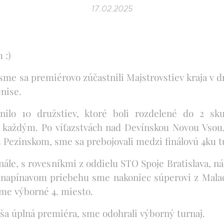
17.02.2025
 :)
 sme sa premiérovo zúčastnili Majstrovstiev kraja v 
enise.
nilo 10 družstiev, ktoré boli rozdelené do 2 sk
každým. Po víťazstvách nad Devínskou Novou Vsou
 Pezinskom, sme sa prebojovali medzi finálovú 4ku tu
nále, s rovesníkmi z oddielu STO Spoje Bratislava, nás
napínavom priebehu sme nakoniec súperovi z Malaci
sme výborné 4. miesto.
naša úplná premiéra, sme odohrali výborný turnaj.