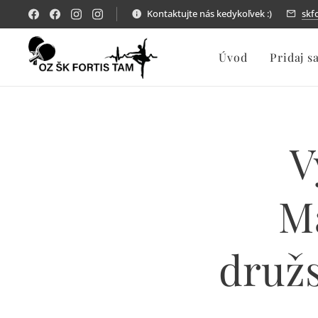
Kontaktujte nás kedykoľvek :)
skf
Úvod
Pridaj s
V
Ma
družs