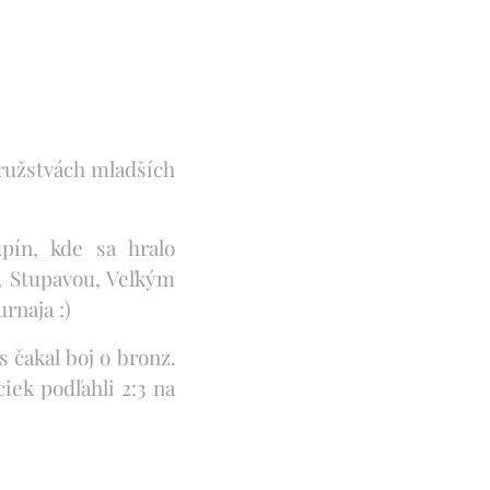
družstvách mladších
upín, kde sa hralo
, Stupavou, Veľkým
rnaja :)
 čakal boj o bronz.
ek podľahli 2:3 na