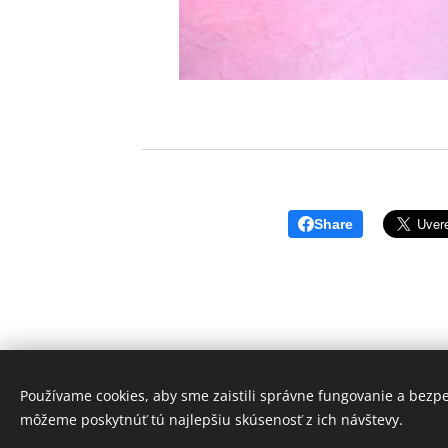
Share
Používame cookies, aby sme zaistili správne fungovanie a bezp
môžeme poskytnúť tú najlepšiu skúsenosť z ich návštevy.