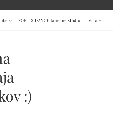
lube
FORTIS DANCE tanečné štúdio
Viac
na
aja
kov :)