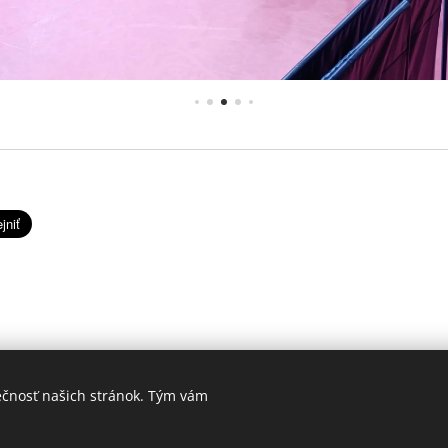
ečnosť našich stránok. Tým vám
© 2023 ŠK Fortis TAM. Všetky práva vyhradené.
Vytvorené službou
Webnode
Cookies