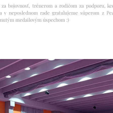
a bojovnosť, trénerom a rodičom za podporu, keď
a v neposlednom rade gratulujeme súperom z Pez
hnutým medailovým úspechom :)